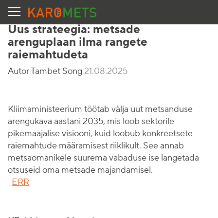
Uus strateegia: metsade
arenguplaan ilma rangete
raiemahtudeta
Autor Tambet Song
21.08.2025
Kliimaministeerium töötab välja uut metsanduse
arengukava aastani 2035, mis loob sektorile
pikemaajalise visiooni, kuid loobub konkreetsete
raiemahtude määramisest riiklikult. See annab
metsaomanikele suurema vabaduse ise langetada
otsuseid oma metsade majandamisel.
ERR